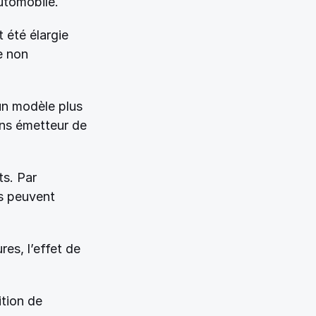
utomobile. 
 été élargie 
e non 
un modèle plus 
ns émetteur de 
s. Par 
s peuvent 
s, l’effet de 
tion de 