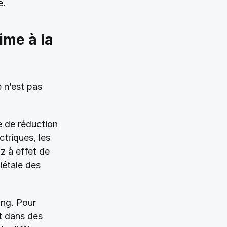
e. 
me à la 
 n’est pas 
 de réduction 
triques, les 
 à effet de 
étale des 
ng. Pour 
t dans des 