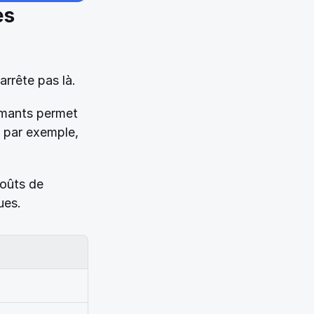
s 
arrête pas là. 
mants permet 
 par exemple, 
oûts de 
ues. 