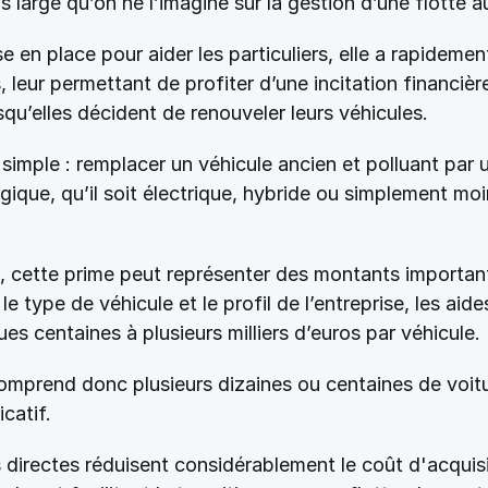
s large qu’on ne l’imagine sur la gestion d’une flotte a
e en place pour aider les particuliers, elle a rapidement
, leur permettant de profiter d’une incitation financièr
squ’elles décident de renouveler leurs véhicules. 
 simple : remplacer un véhicule ancien et polluant par 
gique, qu’il soit électrique, hybride ou simplement moi
, cette prime peut représenter des montants important
e type de véhicule et le profil de l’entreprise, les aide
ues centaines à plusieurs milliers d’euros par véhicule. 
omprend donc plusieurs dizaines ou centaines de voiture
icatif. 
directes réduisent considérablement le coût d'acquisi