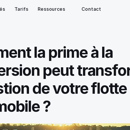
tés
Tarifs
Ressources
Contact
nt la prime à la 
rsion peut transfo
tion de votre flotte 
obile ? 