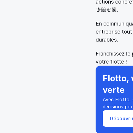
actions concrèt
🫱🏼‍🫲🏾. 
En communiquan
entreprise tou
durables. 
Franchissez le 
votre flotte ! 
Flotto,
verte 
Avec Flotto, 
décisions pou
Découvrir