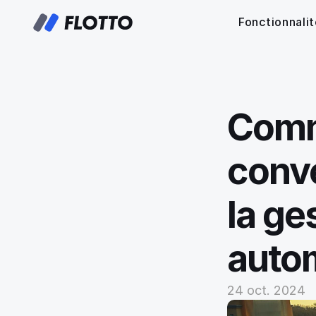
Fonctionnali
Comme
conve
la ges
autom
24 oct. 2024