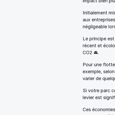
impact bien plu
Initialement mis
aux entreprises
négligeable lor
Le principe est
récent et écolo
CO2 🚘. 
Pour une flotte
exemple, selon l
varier de quelq
Si votre parc c
levier est signif
Ces économies 