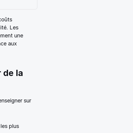
oûts 
té. Les 
ement une 
ce aux 
de la 
enseigner sur 
les plus 