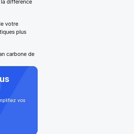
la différence 
e votre 
iques plus 
lan carbone de 
us 
plifiez vos 